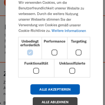
einschränken
Wir verwenden Cookies, um die
SWEDISH
Benutzerfreundlichkeit unserer Website zu
FRENCH
verbessern. Durch die weitere Nutzung
unserer Webseite stimmen Sie der
DUTCH
Klinische Empfehlungen
Verwendung von Cookies gemäß unserer
GERMAN
Cookie-Richtlinie zu.
Weitere Informationen
Wenn das Antreiben weniger anstrengend wäre, könnten
DANISH
Nutzer potenziell länger ihren manuellen Rollstuhl
Unbedingt
Performance
Targeting
NORWEGIAN
erforderlich
benutzen, bevor sie auf einen Elektrorollstuhl umsteigen
müssen.
JAPANESE
CHINESE (SIMPLIFIED)
Funktionalität
Unklassifizierte
ITALIAN
Zusatzantrieb
SPANISH
Zusatzantriebe können die Belastung reduzieren und
KOREAN
Aktivitäten ermöglichen, die für einen Rollstuhlnutzer sonst
ALLE AKZEPTIEREN
CHINESE (TRADITIONAL)
nicht möglich wären.
ALLE ABLEHNEN
Bestimmte Aktivitäten sind nur mit Zusatzantrieb möglich