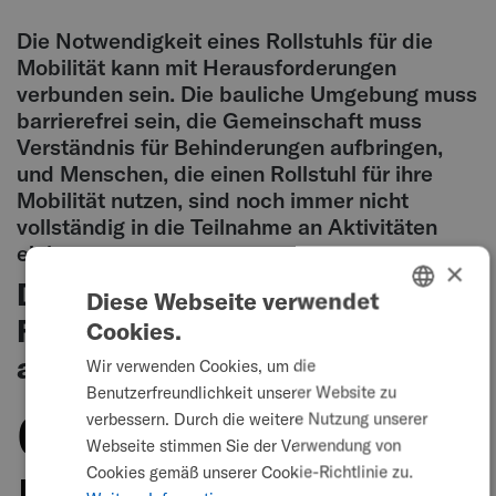
Die Notwendigkeit eines Rollstuhls für die
Mobilität kann mit Herausforderungen
verbunden sein. Die bauliche Umgebung muss
barrierefrei sein, die Gemeinschaft muss
Verständnis für Behinderungen aufbringen,
und Menschen, die einen Rollstuhl für ihre
Mobilität nutzen, sind noch immer nicht
vollständig in die Teilnahme an Aktivitäten
einbezogen.
×
Diese einschränkenden
Diese Webseite verwendet
Faktoren können sich negativ
Cookies.
ENGLISH
auf
Wir verwenden Cookies, um die
SWEDISH
Benutzerfreundlichkeit unserer Website zu
die
FRENCH
verbessern. Durch die weitere Nutzung unserer
Webseite stimmen Sie der Verwendung von
DUTCH
Cookies gemäß unserer Cookie-Richtlinie zu.
GERMAN