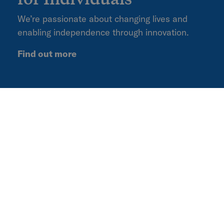
We’re passionate about changing lives and
enabling independence through innovation.
Find out more
If you have any questions on
our Clinical Guides, or would
like more information on
Permobil products, please
complete the form below: